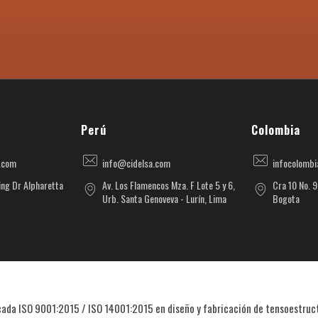
Perú
Colombia
.com
info@cidelsa.com
infocolomb
ng Dr Alpharetta
Av. Los Flamencos Mza. F Lote 5 y 6,
Cra 10 No. 9
Urb. Santa Genoveva - Lurín, Lima
Bogota
cada ISO 9001:2015 / ISO 14001:2015 en diseño y fabricación de tensoestru