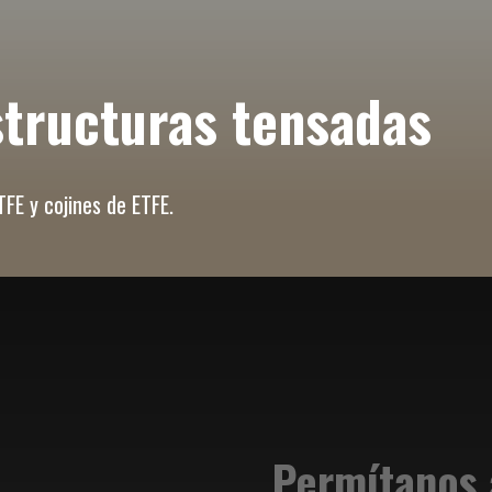
structuras tensadas
FE y cojines de ETFE.
Permítanos 