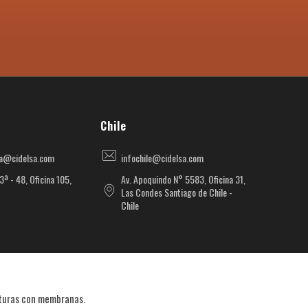
Chile
ia@cidelsa.com
infochile@cidelsa.com
3ª - 48, Oficina 105,
Av. Apoquindo N° 5583, Oficina 31,
Las Condes Santiago de Chile -
Chile
cturas con membranas.