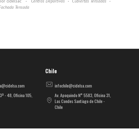
por
cidelsac
Centros Deportivos
Cubiertas Tensadas
Fachada Tensada
Chile
ia@cidelsa.com
infochile@cidelsa.com
3ª - 48, Oficina 105,
Av. Apoquindo N° 5583, Oficina 31,
Las Condes Santiago de Chile -
Chile