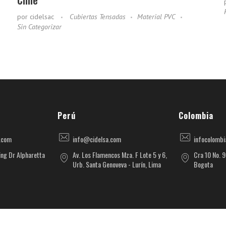
Chile
por
cidelsac
Cubiertas Tensadas
Material PVC
Sin Categorizar
Perú
Colombia
.com
info@cidelsa.com
infocolomb
ng Dr Alpharetta
Av. Los Flamencos Mza. F Lote 5 y 6,
Cra 10 No. 9
Urb. Santa Genoveva - Lurín, Lima
Bogota