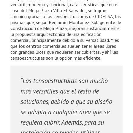
n
versátil, moderna y funcional, características que en el
caso del Mega Plaza Villa El Salvador, se logran
m
también gracias a las tensoestructuras de CIDELSA, las
mismas que, según Benjamín Montañez, Sub gerente de
á
Construcción de Mega Plaza, mejoran sustancialmente
la propuesta arquitectónica de una edificación
comercial, principalmente debido a su versatilidad. Y es
s
que los centros comerciales suelen tener áreas libres
con grandes luces que requieren ser cubiertas, y ahí las
e
tensoestructuras son la opción más eficiente.
f
i
“Las tensoestructuras son mucho
más versátiles que el resto de
c
soluciones, debido a que su diseño
i
se adapta a cualquier área que se
e
requiera cubrir. Además, para su
n
instalación se pueden utilizar