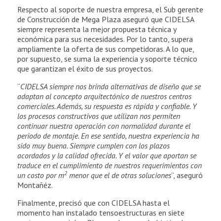
p
Respecto al soporte de nuestra empresa, el Sub gerente
l
de Construcción de Mega Plaza aseguró que CIDELSA
siempre representa la mejor propuesta técnica y
a
económica para sus necesidades. Por lo tanto, supera
ampliamente la oferta de sus competidoras. A lo que,
por supuesto, se suma la experiencia y soporte técnico
z
que garantizan el éxito de sus proyectos.
a
“
CIDELSA siempre nos brinda alternativas de diseño que se
adaptan al concepto arquitectónico de nuestros centros
comerciales. Además, su respuesta es rápida y confiable. Y
los procesos constructivos que utilizan nos permiten
continuar nuestra operación con normalidad durante el
periodo de montaje. En ese sentido, nuestra experiencia ha
sido muy buena. Siempre cumplen con los plazos
acordados y la calidad ofrecida. Y el valor que aportan se
traduce en el cumplimiento de nuestros requerimientos con
2
un costo por m
menor que el de otras soluciones
”, aseguró
Montañéz.
Finalmente, precisó que con CIDELSA hasta el
momento han instalado tensoestructuras en siete