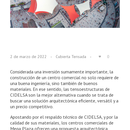
L
2 de marzo de 2022
Cubierta Tensada
0
a
Considerada una inversión sumamente importante, la
o
construcción de un centro comercial no solo requiere de
una buena ingeniería, sino también de buenos
p
materiales. En ese sentido, las tensoestructuras de
CIDELSA son la mejor alternativa cuando se trata de
c
buscar una solución arquitectónica eficiente, versátil y a
un precio competitivo.
i
Apostando por el respaldo técnico de CIDELSA, y por la
ó
calidad de sus materiales, los centros comerciales de
Mega Plaza ofrecen una propuesta arquitectónica