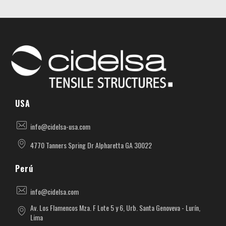
Cidelsa. Pioneer in textile architecture in America.
More than 55 years of experience developing projects with PVC, PTFE, ETFE materials.
USA
info@cidelsa-usa.com
4770 Tanners Spring Dr Alpharetta GA 30022
Perú
info@cidelsa.com
Av. Los Flamencos Mza. F Lote 5 y 6, Urb. Santa Genoveva - Lurín,
Lima