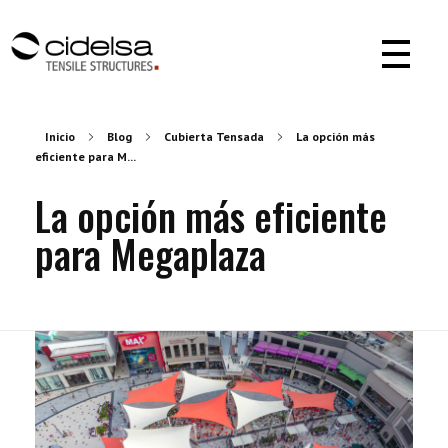
Cidelsa. Pioneer in textile architecture in America.
More than 55 years of experience developing projects with PVC, PTFE, ETFE materials.
Inicio
Blog
Cubierta Tensada
La opción más
eficiente para M...
La opción más eficiente
para Megaplaza